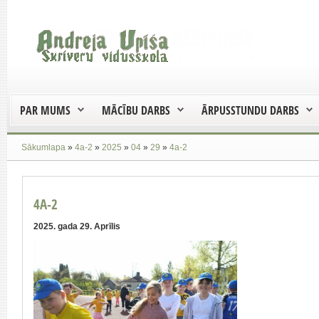
PAR MUMS
MĀCĪBU DARBS
ĀRPUSSTUNDU DARBS
Sākumlapa
»
4a-2
»
2025
»
04
»
29
»
4a-2
4A-2
2025. gada 29. Aprīlis