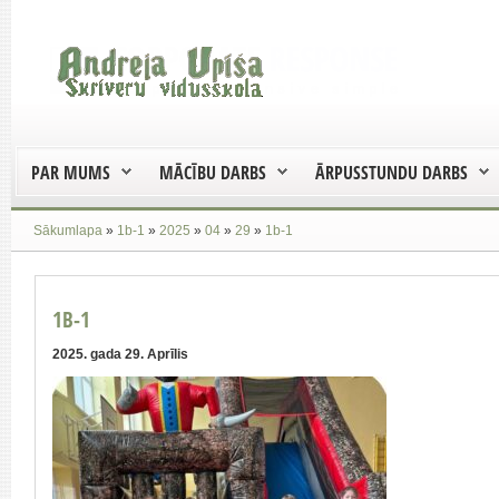
PAR MUMS
MĀCĪBU DARBS
ĀRPUSSTUNDU DARBS
Sākumlapa
»
1b-1
»
2025
»
04
»
29
»
1b-1
1B-1
2025. gada 29. Aprīlis