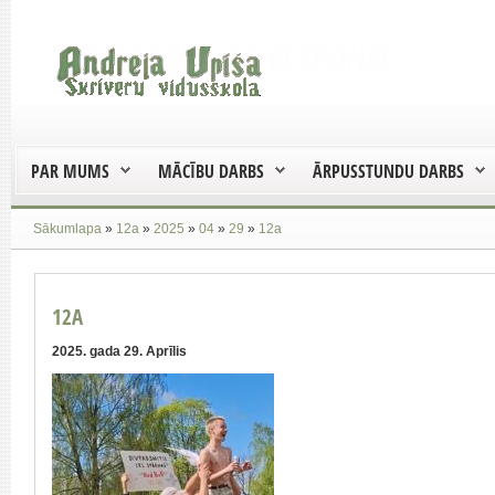
PAR MUMS
MĀCĪBU DARBS
ĀRPUSSTUNDU DARBS
Sākumlapa
»
12a
»
2025
»
04
»
29
»
12a
12A
2025. gada 29. Aprīlis