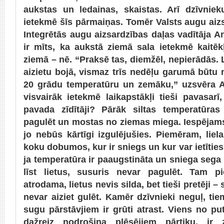
aukstas un ledainas, skaistas. Arī dzīvnieku
ietekmē šīs pārmaiņas. Tomēr Valsts augu aiz
Integrētās augu aizsardzības daļas vadītāja An
ir mīts, ka aukstā ziemā sala ietekmē kaitēkļ
ziemā – nē. “Praksē tas, diemžēl, nepierādās.
aizietu bojā, vismaz trīs nedēļu garumā būtu 
20 grādu temperatūru un zemāku,” uzsvēra A
visvairāk ietekmē laikapstākļi tieši pavasar
pavada zīdītāji? Pārāk siltas temperatūras
pagulēt un mostas no ziemas miega. Iespējams,
jo nebūs kārtīgi izgulējušies. Piemēram, liel
koku dobumos, kur ir sniegs un kur var ietītie
ja temperatūra ir paaugstināta un sniega sega 
līst lietus, susuris nevar pagulēt. Tam p
atrodama, lietus nevis silda, bet tieši pretēji 
nevar aiziet gulēt. Kamēr dzīvnieki neguļ, ti
sugu pārstāvjiem ir grūti atrast. Viens no pu
dažreiz nodrošina plēsējiem pārtiku, ir z