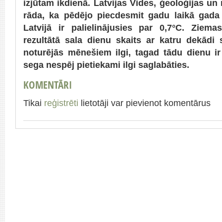
izjūtam ikdienā. Latvijas Vides, ģeoloģijas un
rāda, ka pēdējo piecdesmit gadu laikā gada
Latvijā ir palielinājusies par 0,7°C. Ziemas
rezultātā sala dienu skaits ar katru dekādi
noturējās mēnešiem ilgi, tagad tādu dienu i
sega nespēj pietiekami ilgi saglabāties.
KOMENTĀRI
Tikai
reģistrēti
lietotāji var pievienot komentārus