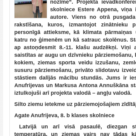
nozīme”. Projekta ievadkonfere
skolniece Estere Appena, viņa i
autore. Viens no otrā pusgada
rakstīšana, kuros, izmantojot zinātnieku p
personīgā attieksme, kā klimata pārmaiņas 
katru no ģimenēm un kā satrauc skolēnus. Stā
ap astoņdesmit 8.-11. klašu audzēkņi. Viņi 
saistītas ar augu un dzīvnieku pārziemošanu,
kokiem, ziemas sporta veidu izzušanu, zeml
susuru pārziemošanu, privāto slidotavu izvei
stāstiem dalījās mācību stundās. Jums ir ies
Anufrijevas un Markusa Antona Annuškāna stās
iztulkojuši arī projekta valodā – angļu valodā.
Silto ziemu ietekme uz pārziemojošajiem zīdīt
Agate Anufrijeva, 8. b klases skolniece
Latvijā un arī visā pasaulē, diezgan st
temperatūra, un ziemas vairs nav tādas k