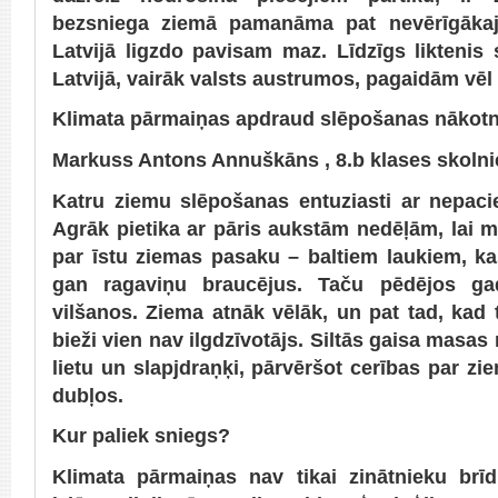
bezsniega ziemā pamanāma pat nevērīgāka
Latvijā ligzdo pavisam maz. Līdzīgs liktenis s
Latvijā, vairāk valsts austrumos, pagaidām vēl
Klimata pārmaiņas apdraud slēpošanas nākotni
Markuss Antons Annuškāns , 8.b klases skolni
Katru ziemu slēpošanas entuziasti ar nepaci
Agrāk pietika ar pāris aukstām nedēļām, lai 
par īstu ziemas pasaku – baltiem laukiem, ka
gan ragaviņu braucējus. Taču pēdējos ga
vilšanos. Ziema atnāk vēlāk, un pat tad, kad 
bieži vien nav ilgdzīvotājs. Siltās gaisa masas
lietu un slapjdraņķi, pārvēršot cerības par zi
dubļos.
Kur paliek sniegs?
Klimata pārmaiņas nav tikai zinātnieku brī