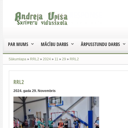
PAR MUMS
MĀCĪBU DARBS
ĀRPUSSTUNDU DARBS
Sākumlapa
»
RRL2
»
2024
»
11
»
29
»
RRL2
RRL2
2024. gada 29. Novembris