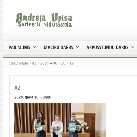
PAR MUMS
MĀCĪBU DARBS
ĀRPUSSTUNDU DARBS
Sākumlapa
»
a2
»
2024
»
06
»
10
»
a2
A2
2024. gada 10. Jūnijs