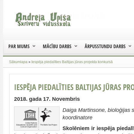
PAR MUMS
MĀCĪBU DARBS
ĀRPUSSTUNDU DARBS
Sākumlapa
»
Iespēja piedalīties Baltijas jūras projekta konkursā
IESPĒJA PIEDALĪTIES BALTIJAS JŪRAS P
2018. gada 17. Novembris
Daiga Martinsone, bioloģijas s
koordinatore
Skolēniem ir iespēja piedalī