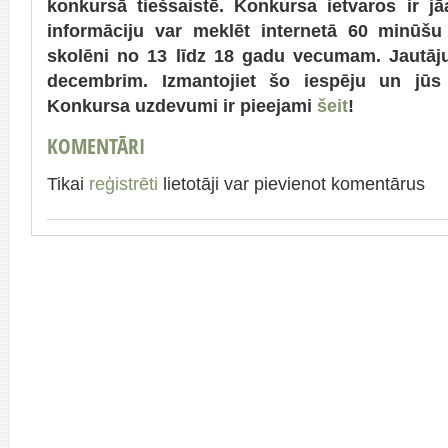
konkursā tiešsaistē. Konkursa ietvaros ir jā
informāciju var meklēt internetā 60 minūšu l
skolēni no 13 līdz 18 gadu vecumam. Jautāju
decembrim. Izmantojiet šo iespēju un jūs 
Konkursa uzdevumi ir pieejami
šeit
!
KOMENTĀRI
Tikai
reģistrēti
lietotāji var pievienot komentārus