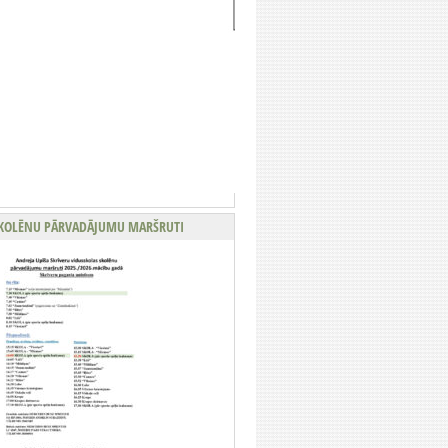
KOLĒNU PĀRVADĀJUMU MARŠRUTI