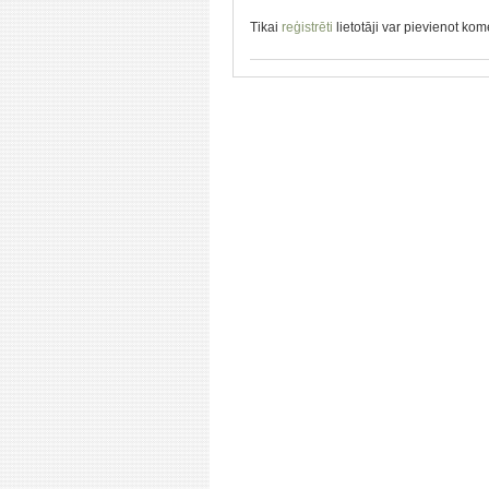
Tikai
reģistrēti
lietotāji var pievienot ko