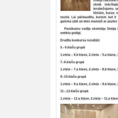
sniegt rakstiski
skolā mācītaj
ierobežojumu u
tēmām, kuras va
nezini. Lai pārbaudītu, kuriem tad i
gaisma zālē un dots maisiņš ar puzles 
Pasākumu vadīja skolotāja Sintija Rū
notiktu godīgi.
Erudītu konkursa rezultāti:
5.- 6.klašu grupā
1.vieta – 6.b klase, 2.vieta – 5.a klase, 
7.-8.klašu grupā
1.vieta – 7.a klase, 2.vieta – 8.b klase, 
9.-10.klašu grupā
1.vieta – 9.a klase, 2.vieta – 9.b klase,
11.-.12.klašu grupā
1.vieta – 12.a klase, 2.vieta – 11.a klas