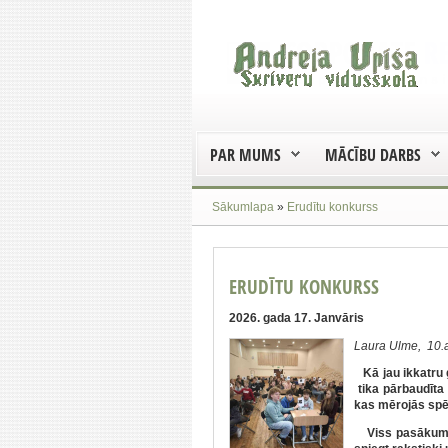
PAR MUMS
MĀCĪBU DARBS
Sākumlapa
»
Erudītu konkurss
ERUDĪTU KONKURSS
2026. gada 17. Janvāris
Laura Ulme, 10.a
Kā jau ikkatru 
tika pārbaudīta 
kas mērojās sp
Viss pasākums n