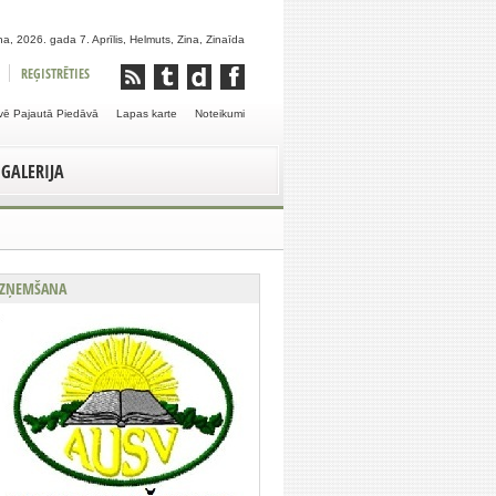
a, 2026. gada 7. Aprīlis, Helmuts, Zina, Zinaīda
REĢISTRĒTIES
vē Pajautā Piedāvā
Lapas karte
Noteikumi
GALERIJA
ZŅEMŠANA