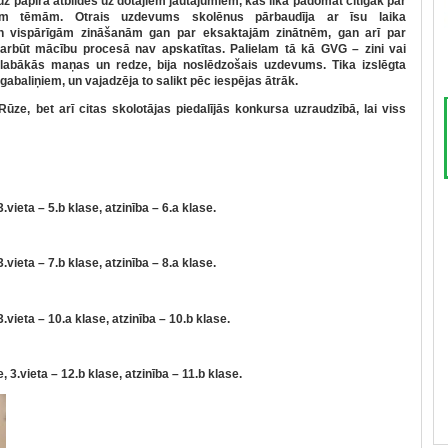
 uz papīra atbildes uz dotajiem jautājumiem, kas lika padomāt cītīgāk par
ām tēmām. Otrais uzdevums skolēnus pārbaudīja ar īsu laika
n vispārīgām zināšanām gan par eksaktajām zinātnēm, gan arī par
rbūt mācību procesā nav apskatītas. Palielam tā kā GVG – zini vai
r labākās maņas un redze, bija noslēdzošais uzdevums. Tika izslēgta
gabaliņiem, un vajadzēja to salikt pēc iespējas ātrāk.
ze, bet arī citas skolotājas piedalījās konkursa uzraudzībā, lai viss
3.vieta – 5.b klase, atzinība – 6.a klase.
3.vieta – 7.b klase, atzinība – 8.a klase.
 3.vieta – 10.a klase, atzinība – 10.b klase.
e, 3.vieta – 12.b klase, atzinība – 11.b klase.