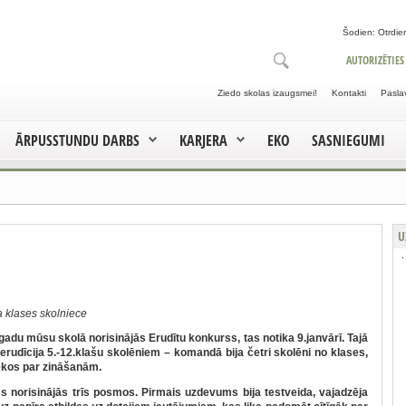
Šodien: Otrdien
AUTORIZĒTIES
Ziedo skolas izaugsmei!
Kontakti
Pasla
ĀRPUSSTUNDU DARBS
KARJERA
EKO
SASNIEGUMI
U
 klases skolniece
gadu mūsu skolā norisinājās Erudītu konkurss, tas notika 9.janvārī. Tajā
erudīcija 5.-12.klašu skolēniem – komandā bija četri skolēni no klases,
ēkos par zināšanām.
orisinājās trīs posmos. Pirmais uzdevums bija testveida, vajadzēja