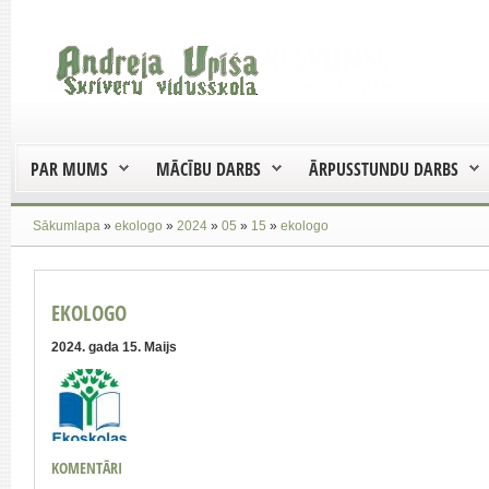
PAR MUMS
MĀCĪBU DARBS
ĀRPUSSTUNDU DARBS
Sākumlapa
»
ekologo
»
2024
»
05
»
15
»
ekologo
EKOLOGO
2024. gada 15. Maijs
KOMENTĀRI