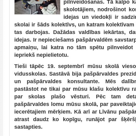
pilnveidošanas. Tā kalpo k
skolotājiem, nodrošinot ko
idejas un viedokļi ir sadzi
skolai ir šāds kolektīvs, un katram kolektīvam
tas darbojas. Dažādas valdības iekārtas, d
idejas. Ir nepieciešams pašpārvaldēm savstarpē
apmaiņu, lai katra no tām spētu pilnveidot
iepriekš nepielietotu.
Tieši tāpēc 19. septembrī mūsu skolā vieso
vidusskolas. Sastāvā bija pašpārvaldes prezi
un pašpārvaldes konsultante. Mēs dalībn
pastāstot ne tikai par mūsu klašu kolektīvu ra
par skolas plašo vēsturi. Pēc tam detal
pašpārvaldes lomu mūsu skolā, par paveiktaji
iecerētajiem mērķiem. Kā arī ar Līvānu pašp
atrast daudz ko kopīgu, runājot par šķēr
sastapties.