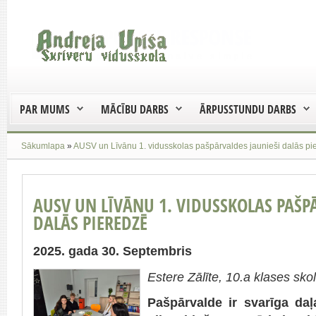
PAR MUMS
MĀCĪBU DARBS
ĀRPUSSTUNDU DARBS
Sākumlapa
»
AUSV un Līvānu 1. vidusskolas pašpārvaldes jaunieši dalās pi
AUSV UN LĪVĀNU 1. VIDUSSKOLAS PAŠP
DALĀS PIEREDZĒ
2025. gada 30. Septembris
Estere Zālīte, 10.a klases sko
Pašpārvalde ir svarīga da