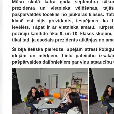
Mūsu skolā katra gada septembra sākum
prezidenta un vietnieka vēlēšanas, tajā
pašpārvaldes loceklis no jebkuras klases. Tātad
klasē esi bijis prezidents, iespējams, ka 11
ievēlēts. Tāpat ir ar vietnieka amatu. Turpr
pozīciju kandidē tikai 9. un 10. klases skolēni,
tikai tad, ja esošais prezidents atkāpjas no am
Šī bija lieliska pieredze. Spējām atrast kopīg
idejām un mērķiem. Lielu pateicību izsakā
pašpārvaldes dalībniekiem par viņu atsaucību