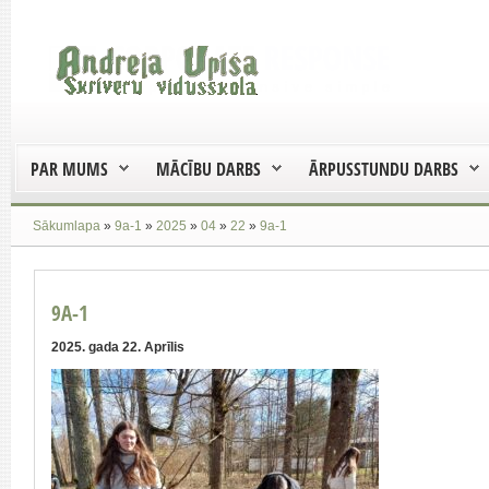
PAR MUMS
MĀCĪBU DARBS
ĀRPUSSTUNDU DARBS
Sākumlapa
»
9a-1
»
2025
»
04
»
22
»
9a-1
9A-1
2025. gada 22. Aprīlis