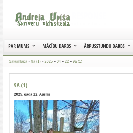
PAR MUMS
MĀCĪBU DARBS
ĀRPUSSTUNDU DARBS
Sākumlapa
»
9a (1)
»
2025
»
04
»
22
»
9a (1)
9A (1)
2025. gada 22. Aprīlis