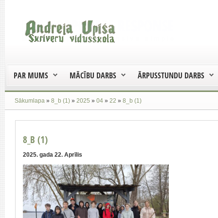
PAR MUMS
MĀCĪBU DARBS
ĀRPUSSTUNDU DARBS
Sākumlapa
»
8_b (1)
»
2025
»
04
»
22
»
8_b (1)
8_B (1)
2025. gada 22. Aprīlis