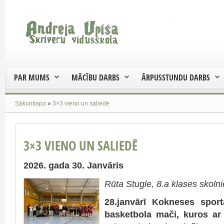
PAR MUMS
MĀCĪBU DARBS
ĀRPUSSTUNDU DARBS
Sākumlapa
»
3×3 vieno un saliedē
3×3 VIENO UN SALIEDĒ
2026. gada 30. Janvāris
Rūta Stugle, 8.a klases skoln
28.janvārī Kokneses sport
basketbola mači, kuros ar l