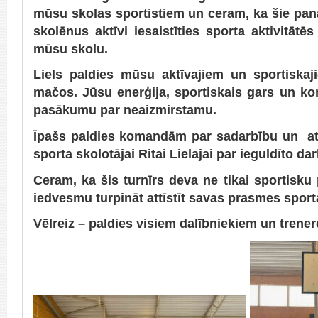
mūsu skolas sportistiem un ceram, ka šie pan
skolēnus aktīvi iesaistīties sporta aktivitāt
mūsu skolu.
Liels paldies mūsu aktīvajiem un sportiska
mačos. Jūsu enerģija, sportiskais gars un k
pasākumu par neaizmirstamu.
Īpašs paldies komandām par sadarbību un atb
sporta skolotājai Ritai Lielajai par ieguldīto da
Ceram, ka šis turnīrs deva ne tikai sportisku 
iedvesmu turpināt attīstīt savas prasmes sporta
Vēlreiz – paldies visiem dalībniekiem un trener