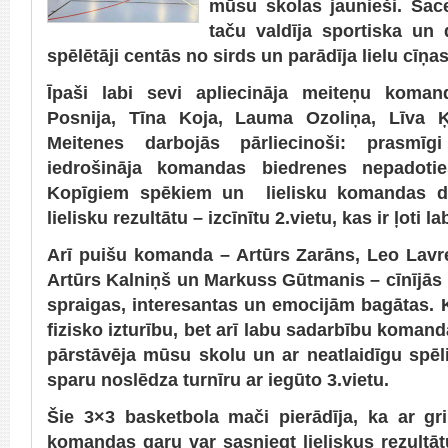
mūsu skolas jaunieši. Sace
taču valdīja sportiska un 
spēlētāji centās no sirds un parādīja lielu cīņa
Īpaši labi sevi apliecināja meiteņu koman
Posnija, Tīna Koja, Lauma Ozoliņa, Līva 
Meitenes darbojās pārliecinoši: prasmī
iedrošināja komandas biedrenes nepadoties
Kopīgiem spēkiem un lielisku komandas d
lielisku rezultātu – izcīnītu 2.vietu, kas ir ļoti
Arī puišu komanda – Artūrs Zarāns, Leo Lav
Artūrs Kalniņš un Markuss Gūtmanis – cīnījās n
spraigas, interesantas un emocijām bagātas. Ka
fizisko izturību, bet arī labu sadarbību koma
pārstāvēja mūsu skolu un ar neatlaidīgu spēli
sparu noslēdza turnīru ar iegūto 3.vietu.
Šie 3×3 basketbola mači pierādīja, ka ar gr
komandas garu var sasniegt lieliskus rezultā