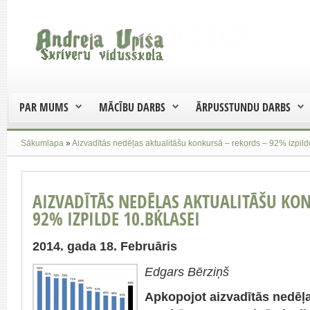
PAR MUMS
MĀCĪBU DARBS
ĀRPUSSTUNDU DARBS
Sākumlapa
»
Aizvadītās nedēļas aktualitāšu konkursā – rekords – 92% izpild
AIZVADĪTĀS NEDĒĻAS AKTUALITĀŠU KO
92% IZPILDE 10.BKLASEI
2014. gada 18. Februāris
Edgars Bērziņš
Apkopojot aizvadītās nedēļ