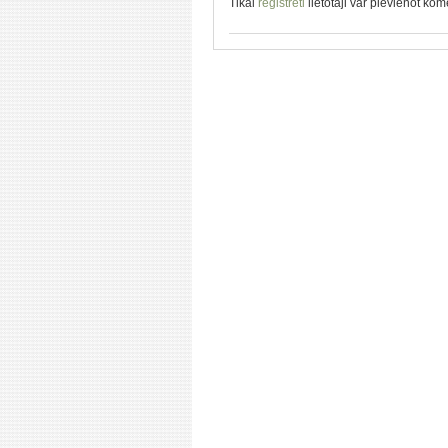
Tikai
reģistrēti
lietotāji var pievienot ko