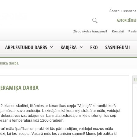
Šodien: Piektdiena,
AUTORIZĒTIES
Ziedo skolas izaugsmei!
Kontakti
Pasla
ĀRPUSSTUNDU DARBS
KARJERA
EKO
SASNIEGUMI
ramiķa darbā
U
 KERAMIĶA DARBĀ
, 2. klases skolēni, tikāmies ar keramikas cepļa “Velniņš” keramiķi, kurš
āja mūs ar savu profesiju. Uzzinājām, kā keramiķi strādā ar mālu, veidojot
 dekoratīvus izstrādājumus. Lai māla izstrādājumi kļūtu izturīgi, tos cep
krāsnīs temperatūrā līdz 1200 grādiem.
arī māla īpašības un praktiski tās pārbaudījām, veidojot mazus māla
dzi, lai tos izceptu. Vasarā mēs tos varēsim saņemt! Mums ļoti patika šī