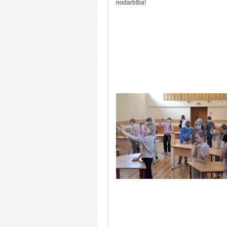
nodarbība!
P