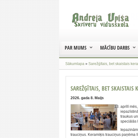
PAR MUMS
MĀCĪBU DARBS
Sākumlapa
»
Sarežģītais, bet skaistais ke
SAREŽĢĪTAIS, BET SKAISTAIS
2026. gada 8. Maijs
aprīlī mēs
iepazīstin
traukus un
speciālās 
Iepazinām 
trauciņus. Keramiķis trauciņus paņēma lī