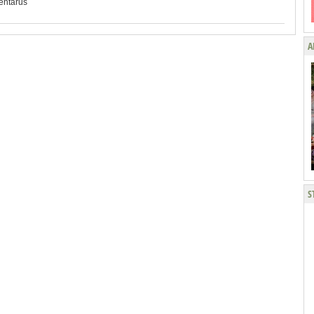
mentārus
A
S