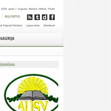
 2026. gada 7. Augusts, Madars, Alfrēds, Fredis
REĢISTRĒTIES
vē Pajautā Piedāvā
Lapas karte
Noteikumi
GALERIJA
ZŅEMŠANA