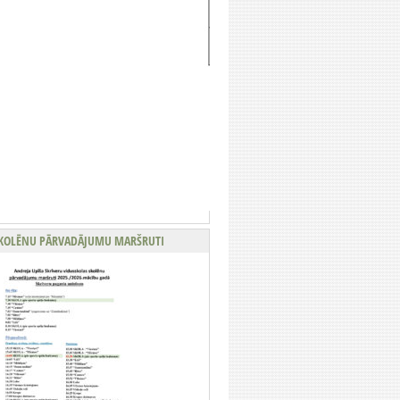
KOLĒNU PĀRVADĀJUMU MARŠRUTI