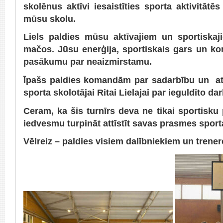
skolēnus aktīvi iesaistīties sporta aktivitāt
mūsu skolu.
Liels paldies mūsu aktīvajiem un sportiska
mačos. Jūsu enerģija, sportiskais gars un k
pasākumu par neaizmirstamu.
Īpašs paldies komandām par sadarbību un atb
sporta skolotājai Ritai Lielajai par ieguldīto da
Ceram, ka šis turnīrs deva ne tikai sportisku 
iedvesmu turpināt attīstīt savas prasmes sporta
Vēlreiz – paldies visiem dalībniekiem un trener