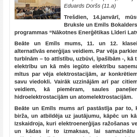
Eduards Doršs (11.a)
Trešdien, 14.janvārī, mū
Bruksle un Emīls Bokalders
programmas “Nākotnes Enerģētikas Līderi Latv
Beāte un Emīls mums, 11. un 12. klasei,
alternatīvās enerģijas veidiem. Par vēja park
turbīnām – to attīstību, uzbūvi, īpašībām -, kā 
elektrību un kā mēs iegūto elektrību saņem
mītus par vēja elektrostacijām, ar konkrēti
savu viedokli. Vairāk uzzinājām arī par citie
veidiem, kā piemēram, saules paneļiem,
hidroelektrostacijām un atomelektrostacijām.
Beāte un Emīls mums arī pastāstīja par to, k
birža, un atbildēja uz jautājumu, kāpēc un k
Izskaidroja, kuri elektroenerģijas ražošanas v
un kādas ir to izmaksas, lai samazinātu e