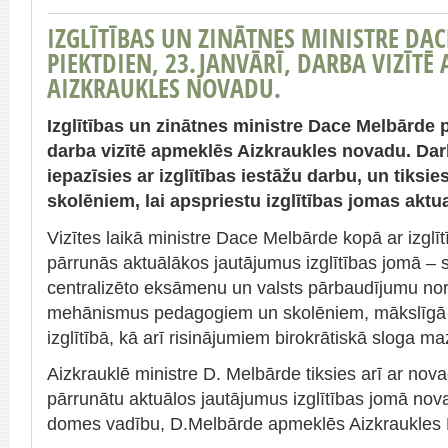
IZGLĪTĪBAS UN ZINĀTNES MINISTRE DA
PIEKTDIEN, 23. JANVĀRĪ, DARBA VIZĪTĒ
AIZKRAUKLES NOVADU.
Izglītības un zinātnes ministre Dace Melbārde pi
darba vizītē apmeklēs Aizkraukles novadu. Darb
iepazīsies ar izglītības iestāžu darbu, un tiks
skolēniem, lai apspriestu izglītības jomas aktua
Vizītes laikā ministre Dace Melbārde kopā ar izglī
pārrunās aktuālākos jautājumus izglītības jomā – s
centralizēto eksāmenu un valsts pārbaudījumu noris
mehānismus pedagogiem un skolēniem, mākslīgā 
izglītībā, kā arī risinājumiem birokrātiskā sloga m
Aizkrauklē ministre D. Melbārde tiksies arī ar nov
pārrunātu aktuālos jautājumus izglītības jomā no
domes vadību, D.Melbārde apmeklēs Aizkraukles P