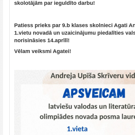
skolotājām par ieguldīto darbu!
Patiess prieks par 9.b klases skolnieci Agati An
1.vietu novadā un uzaicinājumu piedalīties va
norisināsies 14.aprīlī!
Vēlam veiksmi Agatei!