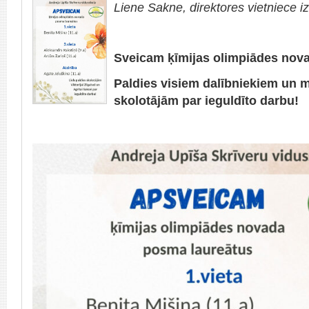
Liene Sakne, direktores vietniece iz
Sveicam ķīmijas olimpiādes nova
Paldies visiem dalībniekiem un 
skolotājām par ieguldīto darbu!