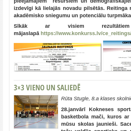
pieejamajiem resursiem un demogrāfiskajiem
izdevīgi kā lielajās novadu pilsētās. Reitinga 
akadēmisko sniegumu un potenciālu turpmākai
Sīkāk ar visiem rezultātie
mājaslapā
https://www.konkurss.lv/ce_reitings
3×3 VIENO UN SALIEDĒ
Rūta Stugle, 8.a klases skoln
28.janvārī Kokneses sport
basketbola mači, kuros ar l
mūsu skolas jaunieši. Sace