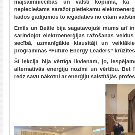
mājsaimniecībās un valstī kopumā, kā 
nepieciešams saražot pietiekamu elektroenerģ
kādos gadījumos to iegādāties no citām valstī
Emīls un Beāte bija sagatavojuši mums arī in
sarindojot elektroenerģijas ražošanas veidus
secībā, uzmanīgākie klausītāji un veiklāki
programmas “Future Energy Leaders” krūzītes
Šī lekcija bija vērtīga ikvienam, jo, iespēj
alternatīvās enerģiju nozīmi un vērtību. Bet 
redz savu nākotni ar enerģiju saistītājās profes