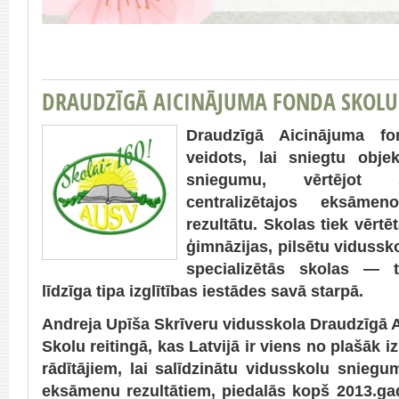
DRAUDZĪGĀ AICINĀJUMA FONDA SKOLU 
Draudzīgā Aicinājuma fo
veidots, lai sniegtu obje
sniegumu, vērtējot 
centralizētajos eksām
rezultātu. Skolas tiek vērt
ģimnāzijas, pilsētu vidussk
specializētās skolas — tā
līdzīga tipa izglītības iestādes savā starpā.
Andreja Upīša Skrīveru vidusskola Draudzīgā 
Skolu reitingā, kas Latvijā ir viens no plašāk 
rādītājiem, lai salīdzinātu vidusskolu sniegu
eksāmenu rezultātiem, piedalās kopš 2013.gad