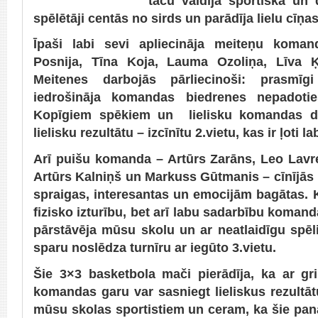
taču valdīja sportiska un 
spēlētāji centās no sirds un parādīja lielu cīņa
Īpaši labi sevi apliecināja meiteņu koman
Posnija, Tīna Koja, Lauma Ozoliņa, Līva 
Meitenes darbojās pārliecinoši: prasmī
iedrošināja komandas biedrenes nepadoties
Kopīgiem spēkiem un lielisku komandas d
lielisku rezultātu – izcīnītu 2.vietu, kas ir ļoti
Arī puišu komanda – Artūrs Zarāns, Leo Lav
Artūrs Kalniņš un Markuss Gūtmanis – cīnījās n
spraigas, interesantas un emocijām bagātas. Ka
fizisko izturību, bet arī labu sadarbību koma
pārstāvēja mūsu skolu un ar neatlaidīgu spēli
sparu noslēdza turnīru ar iegūto 3.vietu.
Šie 3×3 basketbola mači pierādīja, ka ar gr
komandas garu var sasniegt lieliskus rezultā
mūsu skolas sportistiem un ceram, ka šie pan