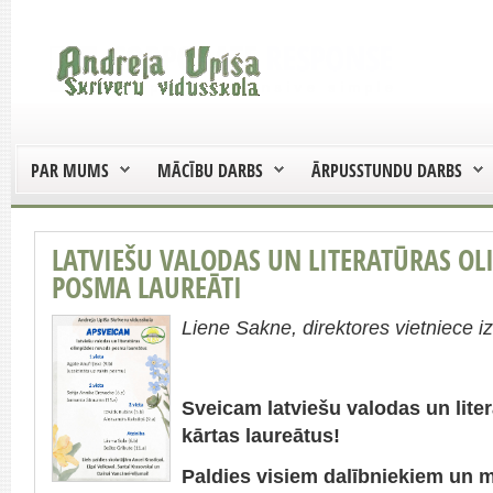
PAR MUMS
MĀCĪBU DARBS
ĀRPUSSTUNDU DARBS
LATVIEŠU VALODAS UN LITERATŪRAS O
POSMA LAUREĀTI
Liene Sakne, direktores vietniece iz
Sveicam latviešu valodas un lite
kārtas laureātus!
Paldies visiem dalībniekiem un 