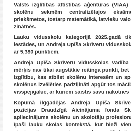
Valsts izglītības attīstības aģentūras (VIAA
skolēnu sekmēm centralizētajos eksā
priekšmetos, tostarp matemātikā, latviešu val
zinātnēs.
Lauku vidusskolu kategorijā 2025.gadā tik
iestādes, un Andreja Upīša Skrīveru vidusskol
ar 5,380 punktiem.
Andreja Upīša Skrīveru vidusskolas vadība 
mērķis nav tikai augstākie reitinga punkti, bet
izglītību, kas atbilst skolēnu interesēm un 
skolēnus izvēlēties padziļināti apgūt tos mācī
visspējīgākie, ar kuriem saistīs savu nākotnes i
Kopumā ilggadējas Andreja Upīša Skrīve
pozīcijas Draudzīgā Aicinājuma fonda Sk
apliecinājums skolēnu un skolotāju profesio
īpaši lauku skolas kontekstā, kur bieži vien