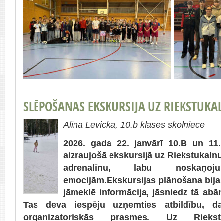
SLĒPOŠANAS EKSKURSIJA UZ RIEKSTUKA
Alīna Levicka, 10.b klases skolniece
2026. gada 22. janvārī 10.B un 11
aizraujošā ekskursijā uz Riekstukalnu.
adrenalīnu, labu noskaņo
emocijām.Ekskursijas plānošana bija 
jāmeklē informācija, jāsniedz tā ab
Tas deva iespēju uzņemties atbildību, dab
organizatoriskās prasmes. Uz Rieks