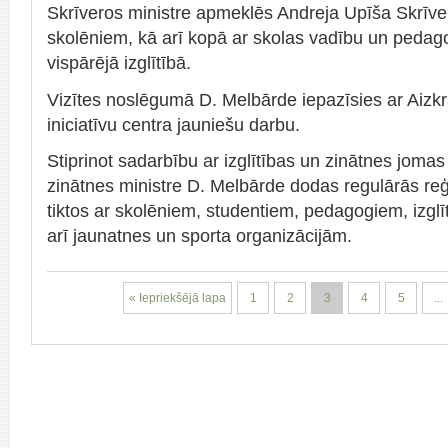
Skrīveros ministre apmeklēs Andreja Upīša Skrīveru
skolēniem, kā arī kopā ar skolas vadību un pedag
vispārējā izglītībā.
Vizītes noslēgumā D. Melbārde iepazīsies ar Aizk
iniciatīvu centra jauniešu darbu.
Stiprinot sadarbību ar izglītības un zinātnes jomas
zinātnes ministre D. Melbārde dodas regulārās reģi
tiktos ar skolēniem, studentiem, pedagogiem, izglī
arī jaunatnes un sporta organizācijām.
« Iepriekšējā lapa
1
2
3
4
5
...