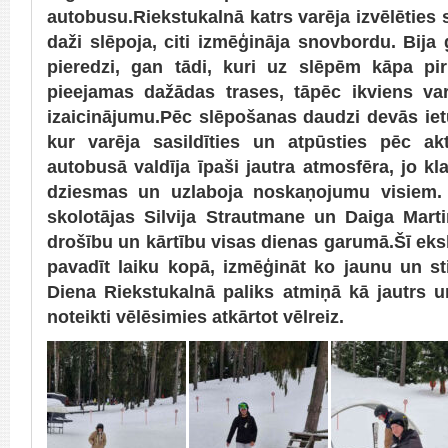
autobusu.Riekstukalnā katrs varēja izvēlēties
daži slēpoja, citi izmēģināja snovbordu. Bija 
pieredzi, gan tādi, kuri uz slēpēm kāpa pir
pieejamas dažādas trases, tāpēc ikviens va
izaicinājumu.Pēc slēpošanas daudzi devās ietu
kur varēja sasildīties un atpūsties pēc ak
autobusā valdīja īpaši jautra atmosfēra, jo kl
dziesmas un uzlaboja noskaņojumu visiem. 
skolotājas Silvija Strautmane un Daiga Mart
drošību un kārtību visas dienas garumā.Šī eksku
pavadīt laiku kopā, izmēģināt ko jaunu un sti
Diena Riekstukalnā paliks atmiņā kā jautrs u
noteikti vēlēsimies atkārtot vēlreiz.