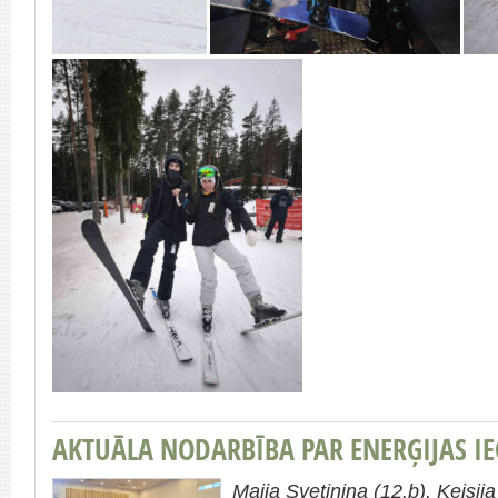
AKTUĀLA NODARBĪBA PAR ENERĢIJAS IE
Maija Svetiņina (12.b), Keisija