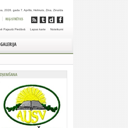
a, 2026. gada 7. Aprīlis, Helmuts, Zina, Zinaīda
REĢISTRĒTIES
vē Pajautā Piedāvā
Lapas karte
Noteikumi
GALERIJA
ZŅEMŠANA