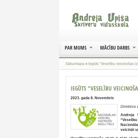
PAR MUMS
MĀCĪBU DARBS
Sākumlapa
»
Iegūts “Veselību veicinošas iz
IEGŪTS “VESELĪBU VEICINOŠA
2023. gada 8. Novembris
Direktora
Andreja 
“Veselīb
Nacionāl
veicināt u