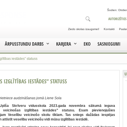
Šodien: Otrdien
AUTORIZĒTIES
Ziedo skolas izaugsmei!
Kontakti
Pasla
ĀRPUSSTUNDU DARBS
KARJERA
EKO
SASNIEGUMI
glītības iestādes” statuss
U
S IZGLĪTĪBAS IESTĀDES” STATUSS
 vietniece audzināšanas jomā Liene Sola
Upīša Skrīveru vidusskola 2023.gada novembra sākumā ieguva
u veicinošas izglītības iestādes” statusu. Esam pievienojušies
ajam Veselību veicinošo skolu tīklam. Tas sniegs dažādas iespējas
n attīstīt veselību veicinošu vidi mūsu izglītības iestādē.