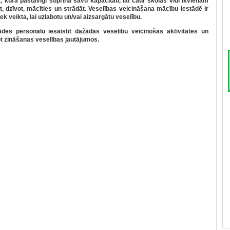
, kura pastāvīgi stiprina savu kapacitāti, lai caur skolas vidi ikvienam
t, dzīvot, mācīties un strādāt. Veselības veicināšana mācību iestādē ir
iek veikta, lai uzlabotu un/vai aizsargātu veselību.
ādes personālu iesaistīt dažādās veselību veicinošās aktivitātēs un
t zināšanas veselības jautājumos.