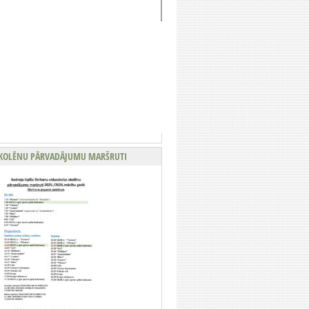
KOLĒNU PĀRVADĀJUMU MARŠRUTI