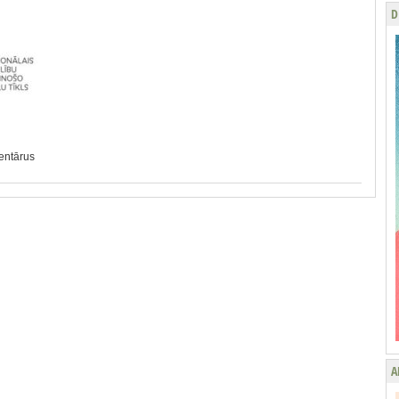
D
mentārus
A