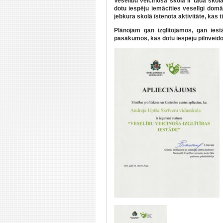
Veselību veicinoša skola ir tāda skola
dotu iespēju iemācīties veselīgi domā
jebkura skolā īstenota aktivitāte, kas t
Plānojam gan izglītojamos, gan iest
pasākumos, kas dotu iespēju pilnveido